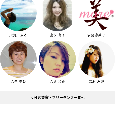
黒瀬 麻衣
宮前 良子
伊藤 美和子
六角 美鈴
六與 綾香
武村 友愛
女性起業家・フリーランス一覧へ