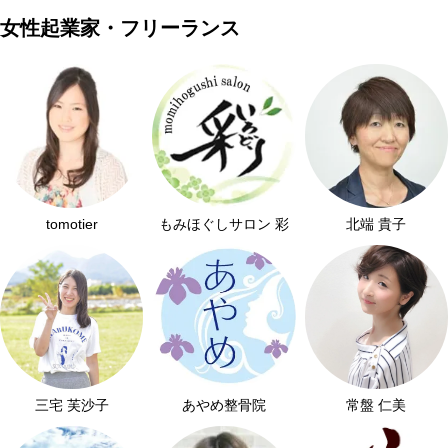
女性起業家・フリーランス
tomotier
もみほぐしサロン 彩
北端 貴子
三宅 芙沙子
あやめ整骨院
常盤 仁美