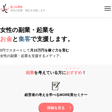
祝 15周年
女性の起業・独立を支援します
女性の副業・起業を
お金
と
集客
で支援します。
0円でスタートして
月10万円を稼ぐ力を育む
女性の副業・起業を支援するメディア。
副業
を考えている方に
お
す
す
め
！
経営者の考えを学べるMORE美セミナー
詳細を見る