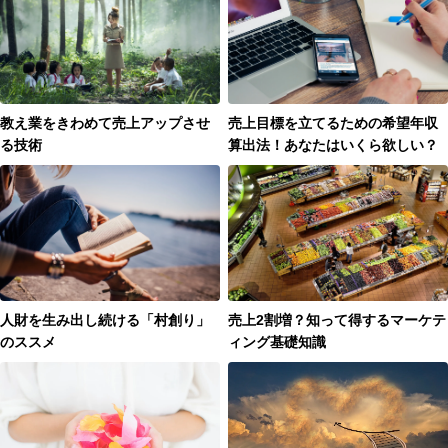
教え業をきわめて売上アップさせ
売上目標を立てるための希望年収
る技術
算出法！あなたはいくら欲しい？
人財を生み出し続ける「村創り」
売上2割増？知って得するマーケテ
のススメ
ィング基礎知識