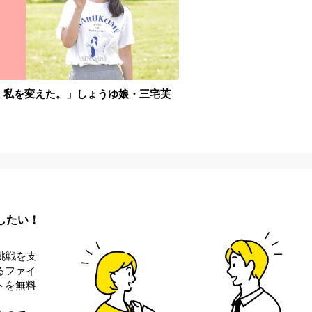
、私を変えた。」しょうゆ娘・三宅芙
したい！
挑戦を支
るファイ
トを無料