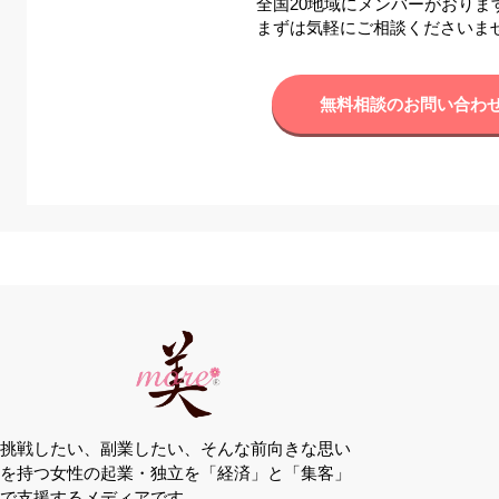
全国20地域にメンバーがおりま
まずは気軽にご相談くださいま
無料相談のお問い合わ
挑戦したい、副業したい、そんな前向きな思い
を持つ女性の起業・独立を「経済」と「集客」
で支援するメディアです。