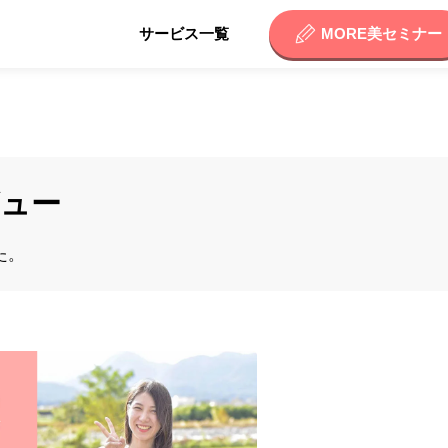
サービス一覧
MORE美セミナー
ビュー
た。