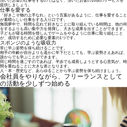
頂いたお金の仕事をするのではなく、頂いたお金の10倍のサービスを
提供しましょう。
仕事を愛する
「好きこそ物の上手なれ」という言葉があるように、
仕事を愛すること
が素晴らしい仕事をする入り口です。
無我夢中で、時間を忘れて好きなことに取り組んでいる時間は、他の何
をするよりも高い集中力を発揮し、大きな成果を出すことができます。
子どもが寝る時間を惜しんでゲームをやるように仕事に取り組むこと
が、成功するために必要な要素の1つです。
スポンジのような吸収力
常に学ぶ姿勢を保ち続けることです。
相手の年齢が自分よりも遥かに年下だとしても、学ぶ姿勢さえあれば、
誰からでも学ぶことができます。
同じ時間を過ごすのであれば、半歩でも成長しようとする心意気が、時
間を重ねることに大きな差となります。
人・本・歴史など、あらゆることから学ぶ姿勢を保ち続けましょう。
会社員をやりながら、フリーランスとして
の活動を少しずつ始める