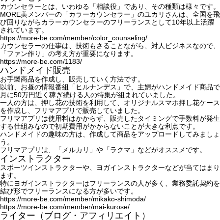
カウンセラーとは、いわゆる「相談役」であり、その種類は様々です。
MORE美メンバーの「カラーカウンセラー」のユカリさんは、全国を飛
び回りながらカラーカウンセラーのフリーランスとして10年以上活躍
されています。
https://more-be.com/member/color_counseling/
カウンセラーの仕事は、技術もさることながら、対人ビジネスなので、
「ファン作り」の考え方が重要になります。
https://more-be.com/1183/
ハンドメイド販売
お手製商品を作成し、販売していく方法です。
以前、お昼の情報番組「ヒルナンデス」で、主婦がハンドメイド商品で
月に50万円近く稼ぎ続ける人の特集が組まれていました。
一人の方は、押し花の技術を利用して、オリジナルスマホ押し花ケース
を作成し、フリマアプリで販売していました。
フリマアプリは使用料はかからず、販売したタイミングで手数料が発生
する仕組みなので初期費用がかからないことが大きな利点です。
ハンドメイドの趣味の方は、作成して商品をアップロードしてみましょ
う。
フリマアプリは、「
メルカリ
」や「
ラクマ
」などがオススメです。
インストラクター
スポーツインストラクターや、ヨガインストラクターなどが当てはまり
ます。
特にヨガインストラクターはフリーランスの人が多く、業務委託契約を
結び形でフリーランスになる方が多いです。
https://more-be.com/member/mikako-shimoda/
https://more-be.com/member/mai-kurose/
ライター（ブログ・アフィリエイト）