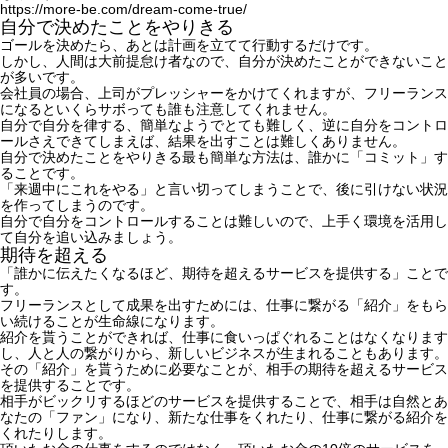
https://more-be.com/dream-come-true/
自分で決めたことをやりきる
ゴールを決めたら、あとは計画を立てて行動するだけです。
しかし、人間は大前提怠け者なので、自分が決めたことができないこと
が多いです。
会社員の場合、上司がプレッシャーをかけてくれますが、フリーランス
になるといくらサボっても誰も注意してくれません。
自分で自分を律する、簡単なようでとても難しく、逆に自分をコントロ
ールさえできてしまえば、結果を出すことは難しくありません。
自分で決めたことをやりきる最も簡単な方法は、誰かに「コミット」す
ることです。
「来週中にこれをやる」と言い切ってしまうことで、後に引けない状況
を作ってしまうのです。
自分で自分をコントロールすることは難しいので、上手く環境を活用し
て自分を追い込みましょう。
期待を超える
「誰かに伝えたくなるほど、期待を超えるサービスを提供する」ことで
す。
フリーランスとして成果を出すためには、仕事に繋がる「紹介」をもら
い続けることが生命線になります。
紹介を貰うことができれば、仕事に食いっぱぐれることはなくなります
し、人と人の繋がりから、新しいビジネスが生まれることもあります。
その「紹介」を貰うために必要なことが、相手の期待を超えるサービス
を提供することです。
相手がビックリするほどのサービスを提供することで、相手は自然とあ
なたの「ファン」になり、新たな仕事をくれたり、仕事に繋がる紹介を
くれたりします。