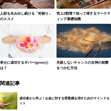
人財を生み出し続ける「村創り」
売上2割増？知って得するマーケテ
のススメ
ィング基礎知識
幸せに成功するギバー(giver)と
失敗しないチャンスの女神の前髪
は？
をつかむ方法
関連記事
成功者から学ぶ！お金に対する罪悪感を消すためのマインドセ
ット