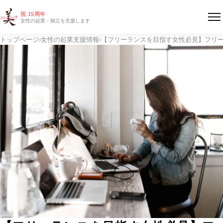
祝 15周年
女性の起業・独立を支援します
トップページ
›
女性の起業支援情報
›
【フリーランスを目指す女性必見】フリー