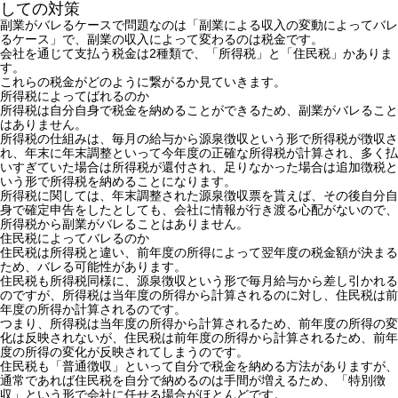
しての対策
副業がバレるケースで問題なのは「副業による収入の変動によってバレ
るケース」で、副業の収入によって変わるのは税金です。
会社を通じて支払う税金は2種類で、「所得税」と「住民税」かありま
す。
これらの税金がどのように繋がるか見ていきます。
所得税によってばれるのか
所得税は自分自身で税金を納めることができるため、副業がバレること
はありません。
所得税の仕組みは、毎月の給与から源泉徴収という形で所得税が徴収さ
れ、年末に年末調整といって今年度の正確な所得税が計算され、多く払
いすぎていた場合は所得税が還付され、足りなかった場合は追加徴税と
いう形で所得税を納めることになります。
所得税に関しては、年末調整された源泉徴収票を貰えば、その後自分自
身で確定申告をしたとしても、会社に情報が行き渡る心配がないので、
所得税から副業がバレることはありません。
住民税によってバレるのか
住民税は所得税と違い、前年度の所得によって翌年度の税金額が決まる
ため、バレる可能性があります。
住民税も所得税同様に、源泉徴収という形で毎月給与から差し引かれる
のですが、所得税は当年度の所得から計算されるのに対し、住民税は前
年度の所得か計算されるのです。
つまり、所得税は当年度の所得から計算されるため、前年度の所得の変
化は反映されないが、住民税は前年度の所得から計算されるため、前年
度の所得の変化が反映されてしまうのです。
住民税も「普通徴収」といって自分で税金を納める方法がありますが、
通常であれば住民税を自分で納めるのは手間が増えるため、「特別徴
収」という形で会社に任せる場合がほとんどです。