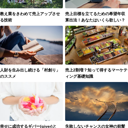
教え業をきわめて売上アップさせ
売上目標を立てるための希望年収
る技術
算出法！あなたはいくら欲しい？
人財を生み出し続ける「村創り」
売上2割増？知って得するマーケテ
のススメ
ィング基礎知識
幸せに成功するギバー(giver)と
失敗しないチャンスの女神の前髪