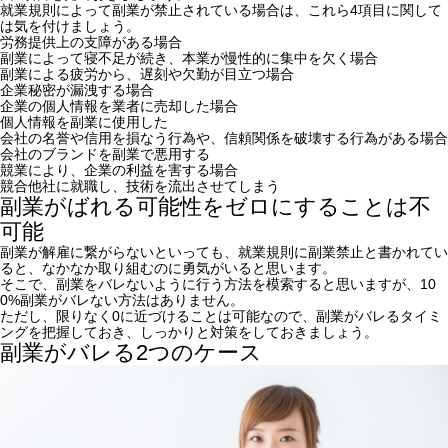
就業規則によって副業が禁止されている場合は、これら4項目に関して
は気を付けましょう。
労務提供上の支障がある場合
副業によって寝不足が続き、本業が慢性的に集中を欠く場合
副業による疲労から、遅刻や欠勤が目立つ場合
企業秘密が漏洩する場合
企業の個人情報を業者に売却した場合
個人情報を副業に使用した
会社の名誉や信用を損なう行為や、信頼関係を破壊する行為がある場合
会社のブランドを副業で悪用する
競業により、企業の利益を害する場合
競合他社に就職し、技術を流出させてしまう
副業がばれる可能性をゼロにすることは不
可能
副業が解雇に繋がらないといっても、就業規則に副業禁止と書かれてい
ると、なかなか取り組むのに勇気がいると思います。
そこで、副業をバレないように行う方法を模索すると思いますが、10
0%副業がバレない方法はありません。
ただし、限りなく0に近づけることは可能なので、副業がバレるタイミ
ングを把握しておき、しっかりと対策をしておきましょう。
副業がバレる2つのケース