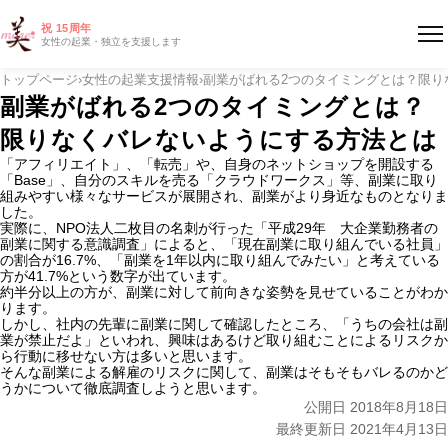
祝 15周年
女性の起業・独立を支援します
トップページ
›
女性の起業支援情報
›
副業がばれる2つのタイミングとは？限り
副業がばれる2つのタイミングとは？
限りなくバレないようにする方法とは
「アフィリエイト」、「転売」や、自身のネットショップを開設する
「Base」、自分のスキルを売る「クラウドワークス」等、副業に取り
組みやすい様々なサービスが展開され、副業がより身近なものとなりま
した。
実際に、NPO法人二枚目の名刺が行った「
平成29年 大企業勤務者の
副業に関する意識調査
」によると、「現在副業に取り組んでいる社員」
の割合が16.7%、「副業を1年以内に取り組んでみたい」と考えている
方が41.7%という数字が出ています。
約半分以上の方が、副業に対して前向きな姿勢を見せていることがわか
ります。
しかし、社内の先輩に副業に関して確認したところ、「うちの会社は副
業が禁止だよ」といわれ、興味はあるけど取り組むことによるリスクか
ら行動に移せない方は多いと思います。
そんな副業による解雇のリスクに関して、副業はそもそもバレるのかど
うかについて徹底調査しようと思います。
公開日 2018年8月18日
最終更新日 2021年4月13日