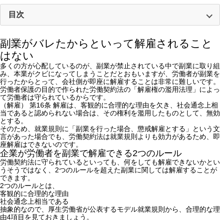
目次
副業がバレたからといって解雇されること
はない
多くの方が心配しているのが、副業が禁止されている中で副業に取り組
み、本業がクビになってしまうことだとおもいますが、労働者が副業を
行ったからとって、会社側が即座に解雇することは非常に難しいです。
労働者保護の目的で作られた労働契約法の「解雇権の濫用法理」によっ
て労働者は守られているからです。
（解雇） 第16条 解雇は、客観的に合理的な理由を欠き、社会通念上相
当であると認められない場合は、その権利を濫用したものとして、無効
とする。
そのため、就業規則に「副業を行った場合、懲戒解雇とする」という文
言があった場合でも、労働契約法は就業規則よりも効力があるため、即
座解雇はできないのです。
企業が労働者を副業で解雇できる2つのルール
労働契約法に守られているといっても、何をしても解雇できないかとい
うそうではなく、2つのルールを超えた副業に関しては解雇することが
できます。
2つのルールとは、
客観的に合理的な理由
社会通念上相当である
抽象的なので、厚生労働省が公表するモデル就業規則から、合理的な理
由4項目を見ておきましょう。