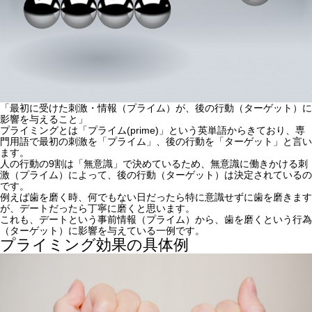
「最初に受けた刺激・情報（プライム）が、後の行動（ターゲット）に
影響を与えること」
プライミングとは「プライム(prime)」という英単語からきており、専
門用語で最初の刺激を「プライム」、後の行動を「ターゲット」と言い
ます。
人の行動の9割は「無意識」で決めているため、無意識に働きかける刺
激（プライム）によって、後の行動（ターゲット）は決定されている
の
です。
例えば歯を磨く時、何でもない日だったら特に意識せずに歯を磨きます
が、デートだったら丁寧に磨くと思います。
これも、デートという事前情報（プライム）から、歯を磨くという行為
（ターゲット）に影響を与えている一例です。
プライミング効果の具体例