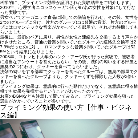
科学的に、プライミング効果が証明された実験結果をご紹介します。
2010年、心理学者ニコラスゲーガン氏が87名の女性を対象にして行な
った実験です。
男女ペアでオーガニック食品に関しての議論を行わせ、その後、女性を
2つのグループに分け、片方のグループには普通の音楽、片方のグルー
プにはロマンチックな音楽がかかっている部屋で、それぞれ待機しても
らいました。
最後に、最初のペアに戻り、男性が女性と連絡先を交換するよう声をか
けさせたところ、普通の音楽を聞いていたグループの連絡先交換率は2
7.9%だったのに対し、ロマンチックな音楽を聞いていたグループは52.
5%という結果になりました。
2005年、ユトレヒト大学のハンク・アーツ氏が行った実験で、被験者
に適当なアンケートを答えたもらい、その後、洗剤の匂いをする部屋と
無臭の2つにわけ、クッキーを食べてもらいました。
洗剤の匂いをする部屋でクッキーを食べたグループは、無臭の部屋でク
ッキーを食べたグループよりも、クッキーくずを掃除した人数が3倍い
ました。
プライミング効果は、意識的に行った動作だけでなく、
無意識に得る情
報でも効果を発揮する
ということがわかったのです。
お店のBGMなども注意して聞いてみると、プライミング効果を狙った
選曲がかかっていることが多いです。
プライミング効果の使い方【仕事・ビジネ
ス編】