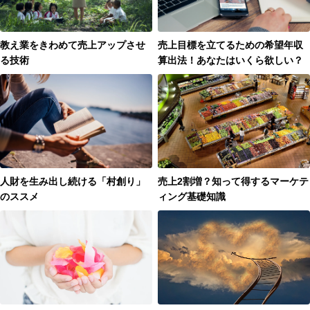
教え業をきわめて売上アップさせ
売上目標を立てるための希望年収
る技術
算出法！あなたはいくら欲しい？
人財を生み出し続ける「村創り」
売上2割増？知って得するマーケテ
のススメ
ィング基礎知識