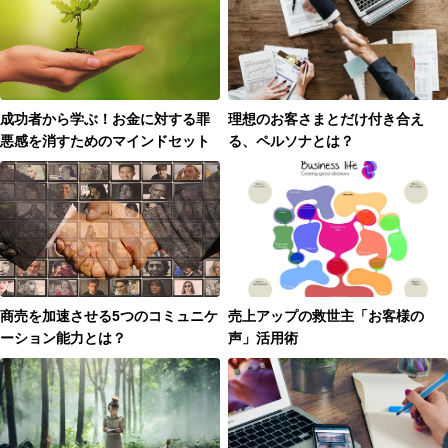
成功者から学ぶ！お金に対する罪
理想のお客さまとだけ付き合え
悪感を消すためのマインドセット
る、ペルソナとは？
商売を加速させる5つのコミュニケ
売上アップの救世主「お客様の
ーション能力とは？
声」活用術