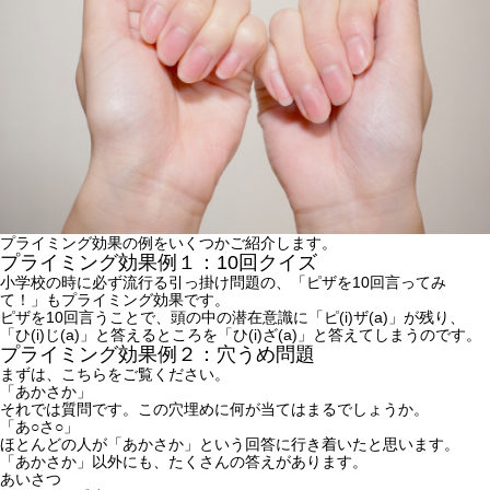
プライミング効果の例をいくつかご紹介します。
プライミング効果例１：10回クイズ
小学校の時に必ず流行る引っ掛け問題の、「ピザを10回言ってみ
て！」もプライミング効果です。
ピザを10回言うことで、頭の中の潜在意識に「ピ(i)ザ(a)」が残り、
「ひ(i)じ(a)」と答えるところを「ひ(i)ざ(a)」と答えてしまうのです。
プライミング効果例２：穴うめ問題
まずは、こちらをご覧ください。
「あかさか」
それでは質問です。この穴埋めに何が当てはまるでしょうか。
「あ○さ○」
ほとんどの人が「あかさか」という回答に行き着いたと思います。
「あかさか」以外にも、たくさんの答えがあります。
あいさつ