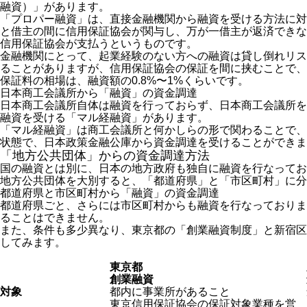
融資）」があります。
「プロパー融資」は、直接金融機関から融資を受ける方法に対
と借主の間に信用保証協会が関与し、万が一借主が返済できな
信用保証協会が支払うというものです。
金融機関にとって、起業経験のない方への融資は貸し倒れリス
ることがありますが、信用保証協会の保証を間に挟むことで、
保証料の相場は、融資額の0.8%〜1%くらいです。
日本商工会議所から「融資」の資金調達
日本商工会議所自体は融資を行っておらず、日本商工会議所を
融資を受ける「マル経融資」があります。
「マル経融資」は商工会議所と何かしらの形で関わることで、
状態で、日本政策金融公庫から資金調達を受けることができま
「地方公共団体」からの資金調達方法
国の融資とは別に、日本の地方政府も独自に融資を行なってお
地方公共団体を大別すると、「都道府県」と「市区町村」に分
都道府県と市区町村から「融資」の資金調達
都道府県ごと、さらには市区町村からも融資を行なっておりま
ることはできません。
また、条件も多少異なり、東京都の「創業融資制度」と新宿区
してみます。
東京都
創業融資
対象
都内に事業所があること
東京信用保証協会の保証対象業種を営