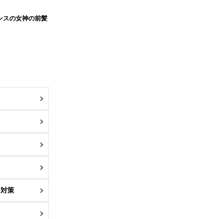
ンスの女神の前髪
）
O対策