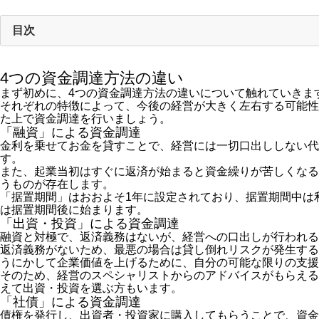
目次
4つの資金調達方法の違い
まず初めに、
4つの資金調達方法の違い
について触れていきま
それぞれの特徴によって、今後の経営が大きく左右する可能性
た上で資金調達を行いましょう。
「融資」による資金調達
金利を乗せてお金を貸すことで、経営には一切口出ししない代
す。
また、起業当初はすぐに返済が始まると資金繰りが苦しくなる
うものが存在します。
「据置期間」はおおよそ1年に設定されており、据置期間中は
は据置期間後に始まります。
「出資・投資」による資金調達
融資と対極で、返済義務はないが、経営への口出しが行われる
返済義務がないため、最悪の場合は貸し倒れリスクが発生する
うにかして企業価値を上げるために、自分の可能な限りの支援
そのため、経営のスペシャリストからのアドバイスがもらえる
えて出資・投資を選ぶ方もいます。
「社債」による資金調達
債権を発行し、出資者・投資家に購入してもらうことで、資金