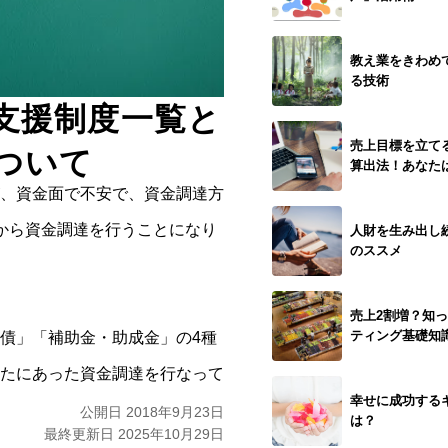
教え業をきわめ
る技術
支援制度一覧と
売上目標を立て
ついて
算出法！あなた
、資金面で不安で、資金調達方
から資金調達を行うことになり
人財を生み出し
のススメ
売上2割増？知
ティング基礎知
債」「補助金・助成金」の4種
たにあった資金調達を行なって
幸せに成功するギバ
公開日 2018年9月23日
は？
最終更新日 2025年10月29日