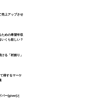
て売上アップさせ
るための希望年収
はいくら欲しい？
続ける「村創り」
って得するマーケ
識
ー(giver)と