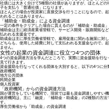
社債には大きく分けて5種類の社債がありますが、ほとんどの
子を支払う「普通社債」になります。
ほとんどの場合が投資家に直接交渉を行うことになるので、起
われることはありません。
「補助金・助成金」による資金調達
一定の条件をクリアした場合に貰えるのが「補助金・助成金」
補助金は主に経済産業省管轄で、サービス開発・販路開拓など
払われる支援金です。
助成金は主に厚生労働省管轄で、雇用促進に関わる施策に対し
どちらも、使用した経費に対して支払われる支援金なので、起
ません。
女性の起業の資金調達に役立つ4つの団体
4つの資金調達方法を学んだところで、実際に資金援助を行な
見て行きます。
資金援助を行なってくれる団体を大別すると、以下の4つに分
政府機関
地方公共団体
民間企業
個人投資家
「政府機関」からの資金調達方法
国が運営をしている機関で、現状では最も資金調達しやすい機
政府機関は、主に「融資」「補助金・助成金」の2種類の方法
す。
厚生労働省から「助成金」の資金調達