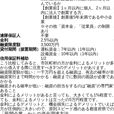
んでいるか
【創業前】1ヶ月以内に個人、2ヶ月以
内に法人で創業する方。
【創業後】創業後5年未満である中小企
業
※その他「資本金」「従業員」の制限
あり
連隊保証人
不要
金利
2.5%以内
融資限度額
3,500万円
貸付期間（据置期間）
運転資金；7年以内（1年以内）
設備資金：10年以内（1年以内）
信用保証料補助
1/2
こう比較してみると、市区町村の方が金利によるメリットが多
から借入する際に注意すべき3つのデメリットがあります。
融資限度額が低い：一千万円を超える融資は、有志の確率が非
融資実行まで時間がかかる：融資までに数回の面談が必要であ
かかる
融資される確率が低い：融資の担当をするのは"融資"の専門
あること
金利によるメリットがあると言っても、大きくても1%程度で、
ても、金利によるメリットは立ったの5万円程度です。
金利によるデメリットと、機会損失によるデメリットでいえば
方が圧倒的に大きいので、原則スピード感のある都道府県での
「民間企業」からの資金調達方法