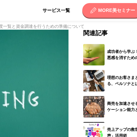
サービス一覧
MORE美セミナー
度一覧と資金調達を行うための準備について
関連記事
成功者から学ぶ
悪感を消すため
理想のお客さま
る、ペルソナと
商売を加速させ
ケーション能力
売上アップの救
声」活用術