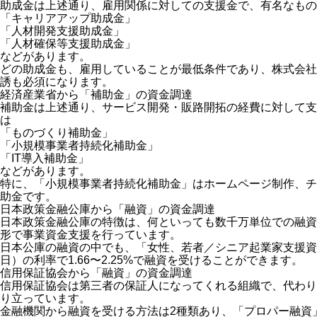
助成金は上述通り、雇用関係に対しての支援金で、有名なもの
「キャリアアップ助成金」
「人材開発支援助成金」
「人材確保等支援助成金」
などがあります。
どの助成金も、雇用していることが最低条件であり、株式会社
誘も必須になります。
経済産業省から「補助金」の資金調達
補助金は上述通り、サービス開発・販路開拓の経費に対して支
は
「ものづくり補助金」
「小規模事業者持続化補助金」
「IT導入補助金」
などがあります。
特に、「小規模事業者持続化補助金」はホームページ制作、チ
助金です。
日本政策金融公庫から「融資」の資金調達
日本政策金融公庫の特徴は、何といっても数千万単位での融資
形で事業資金支援を行っています。
日本公庫の融資の中でも、「女性、若者／シニア起業家支援資金」
日）の利率で1.66〜2.25%で融資を受けることができます。
信用保証協会から「融資」の資金調達
信用保証協会は第三者の保証人になってくれる組織で、代わり
り立っています。
金融機関から融資を受ける方法は2種類あり、「プロパー融資