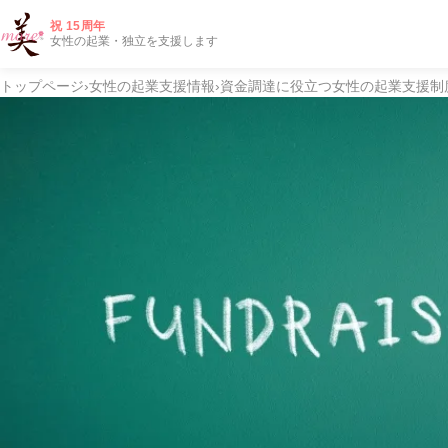
祝 15周年
女性の起業・独立を支援します
トップページ
›
女性の起業支援情報
›
資金調達に役立つ女性の起業支援制