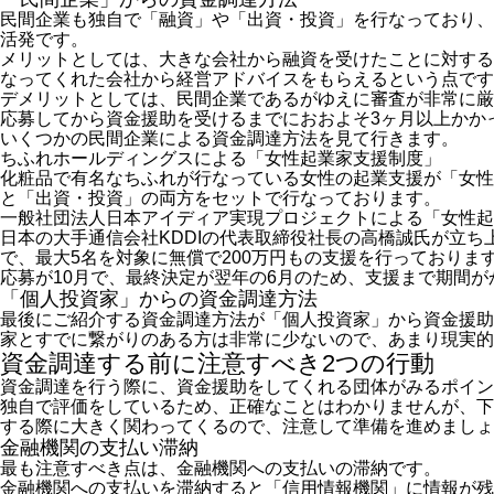
民間企業も独自で「融資」や「出資・投資」を行なっており、
活発です。
メリットとしては、大きな会社から融資を受けたことに対する
なってくれた会社から経営アドバイスをもらえるという点です
デメリットとしては、民間企業であるがゆえに審査が非常に厳
応募してから資金援助を受けるまでにおおよそ3ヶ月以上かか
いくつかの民間企業による資金調達方法を見て行きます。
ちふれホールディングスによる「女性起業家支援制度」
化粧品で有名なちふれが行なっている女性の起業支援が「女性
と「出資・投資」の両方をセットで行なっております。
一般社団法人日本アイディア実現プロジェクトによる「女性起
日本の大手通信会社KDDIの代表取締役社長の高橋誠氏が立ち
で、最大5名を対象に無償で200万円もの支援を行っておりま
応募が10月で、最終決定が翌年の6月のため、支援まで期間
「個人投資家」からの資金調達方法
最後にご紹介する資金調達方法が「個人投資家」から資金援助
家とすでに繋がりのある方は非常に少ないので、あまり現実的
資金調達する前に注意すべき2つの行動
資金調達を行う際に、資金援助をしてくれる団体がみるポイン
独自で評価をしているため、正確なことはわかりませんが、下
する際に大きく関わってくるので、注意して準備を進めましょ
金融機関の支払い滞納
最も注意すべき点は、金融機関への支払いの滞納です。
金融機関への支払いを滞納すると「信用情報機関」に情報が残