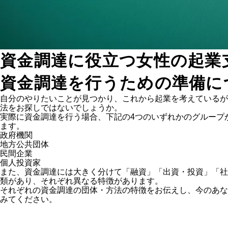
資金調達に役立つ女性の起業
資金調達を行うための準備に
自分のやりたいことが見つかり、これから起業を考えているが
法をお探しではないでしょうか。
実際に資金調達を行う場合、下記の4つのいずれかのグループ
ます。
政府機関
地方公共団体
民間企業
個人投資家
また、資金調達には大きく分けて「融資」「出資・投資」「社
類があり、それぞれ異なる特徴があります。
それぞれの資金調達の団体・方法の特徴をお伝えし、今のあな
みてください。