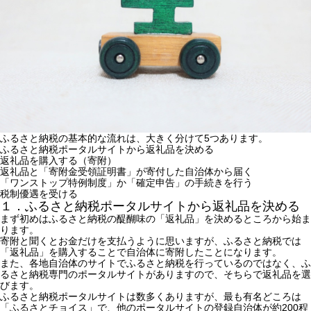
ふるさと納税の基本的な流れは、大きく分けて5つあります。
ふるさと納税ポータルサイトから返礼品を決める
返礼品を購入する（寄附）
返礼品と「寄附金受領証明書」が寄付した自治体から届く
「ワンストップ特例制度」か「確定申告」の手続きを行う
税制優遇を受ける
１．ふるさと納税ポータルサイトから返礼品を決める
まず初めはふるさと納税の醍醐味の「返礼品」を決めるところから始ま
ります。
寄附と聞くとお金だけを支払うように思いますが、ふるさと納税では
「返礼品」を購入することで自治体に寄附したことになります。
また、各地自治体のサイトでふるさと納税を行っているのではなく、ふ
るさと納税専門のポータルサイトがありますので、そちらで返礼品を選
びます。
ふるさと納税ポータルサイトは数多くありますが、最も有名どころは
「
ふるさとチョイス
」で、他のポータルサイトの登録自治体が約200程