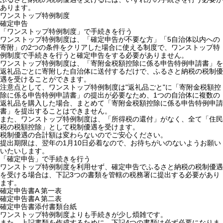
あります。
ワンストップ特例制度
確定申告
「ワンストップ特例制度」で手続きを行う
ワンストップ特例制度は、「確定申告が不要な方」「5自治体以内への
寄附」の2つの条件をクリアした場合に使える制度で、ワンストップ特
例制度で手続きを行うと確定申告をする必要がありません。
ワンストップ特例制度は、「寄附金税額控除に係る申告特例申請書」を
返礼品ごとに寄附した自治体に送付するだけで、ふるさと納税の税制優
遇を受けることができます。
注意点として、ワンストップ特例制度は"返礼品ごと"に「寄附金税額控
除に係る申告特例申請書」の提出が必要なため、1つの自治体に複数の
返礼品を購入した場合、まとめて「寄附金税額控除に係る申告特例申請
書」を提出することはできません。
また、ワンストップ特例制度は、「所得税の還付」がなく、全て「住民
税の税額控除」として税制優遇を受けます。
税制優遇の合計額は変わらないのでご安心ください。
提出期限は、翌年の1月10日必着なので、お待ちがいのないようお願い
いたいします。
「確定申告」で手続きを行う
ワンストップ特例制度を利用せず、確定申告でふるさと納税の税制優遇
を受ける場合は、下記3つの書類を管轄の税務署に提出する必要があり
ます。
確定申告書A 第一表
確定申告書A 第二表
確定申告書添付書類台紙
ワンストップ特例制度よりも手続きが少し煩雑です。
また、上記書類を作成するために、下記4つの書類は必ず必要になりま