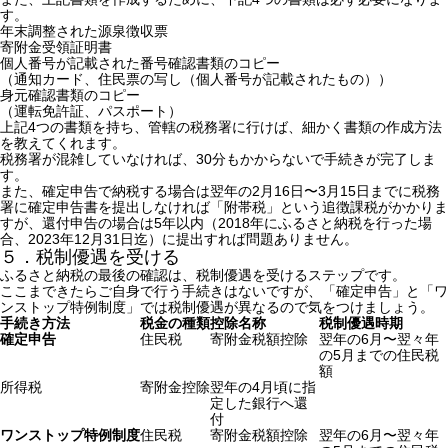
す。
年末調整された源泉徴収票
寄附金受領証明書
個人番号が記載された番号確認書類のコピー
（通知カード、住民票の写し（個人番号が記載されたもの））
身元確認書類のコピー
（運転免許証、パスポート）
上記4つの書類を持ち、管轄の税務署に行けば、細かく書類の作成方法
を教えてくれます。
税務署が混雑していなければ、30分もかからないで手続きが完了しま
す。
また、確定申告で納税する場合は翌年の2月16日〜3月15日までに税務
署に確定申告書を提出しなければ「附帯税」という追徴課税がかかりま
すが、還付申告の場合は5年以内（2018年にふるさと納税を行った場
合、2023年12月31日迄）に提出すれば問題ありません。
５．税制優遇を受ける
ふるさと納税の最後の確認は、税制優遇を受けるステップです。
ここまできたらご自身で行う手続きはないですが、「確定申告」と「ワ
ンストップ特例制度」では税制優遇が異なるので気をつけましょう。
手続き方法
税金の種類
控除名称
税制優遇時期
確定申告
住民税
寄附金税額控除
翌年の6月〜翌々年
の5月までの住民税
額
所得税
寄附金控除
翌年の4月頃に指
定した銀行へ還
付
ワンストップ特例制度
住民税
寄附金税額控除
翌年の6月〜翌々年