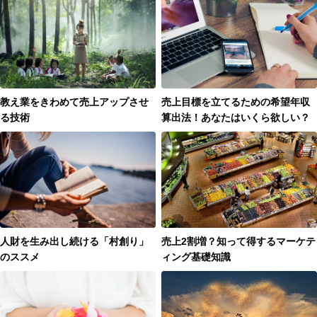
教え業をきわめて売上アップさせ
売上目標を立てるための希望年収
る技術
算出法！あなたはいくら欲しい？
人財を生み出し続ける「村創り」
売上2割増？知って得するマーケテ
のススメ
ィング基礎知識