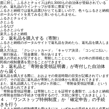
度に対し、ふるさとチョイスは約1,3000もの自治体が登録されている
ため、返礼品のラインナップが非常に豊富です。
ふるさと納税では返礼品選びがとても楽しいので、色々なふるさと納税
ポータルサイトを見てみると良いかもしれません。
ふるさとチョイス
さとふる
ふるなび
ふるさとぷらす
楽天ふるさと納税
２．返礼品を購入する（寄附）
ふるさと納税のポータルサイトで返礼品を決めたら、返礼品を購入しま
しょう。
購入方法は、「クレジットカード」「キャリア決済」「コンビニ払い」
「銀行振込」「現金書留」等があります。
購入の手続きが完了すると、寄附したことになり、その年の所得税と住
民税の税制優遇を受けることができます。
３．返礼品と「寄附金受領証明書」が寄付した自治体
から届く
返礼品を購入する際に、おおよその発送時期の目安が記載されています
ので、その近辺に返礼品が寄附した自治体から発送されてきます。
また、返礼品購入してから約2ヶ月後に、「寄附金受領証明書」という
ものも送られてきます。
「寄附金受領証明書」は寄附したことを証明する書類で、ふるさと納税
の寄附金控除の手続きで使用するので、大切に保管しておきましょう。
４．「ワンストップ特例制度」か「確定申告」の手続
きを行う
ふるさと納税の税制優遇を受けるには、いずれかの手続きを行う必要が