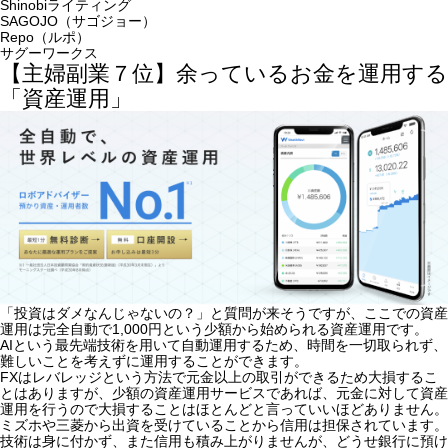
Shinobiライティング
SAGOJO（サゴジョー）
Repo（ルポ）
サグーワークス
【主婦副業７位】余っているお金を運用する
「資産運用」
「投資はダメなんじゃないの？」
と質問が来そうですが、ここでの資産
運用は完全自動で1,000円という少額から始められる資産運用です。
AIという最先端技術を用いて自動運用するため、時間を一切取られず、
難しいことを考えずに運用することができます。
FXはレバレッジという方法で元金以上の取引ができるため大損するこ
とはありますが、少額の資産運用サービスであれば、元金に対して資産
運用を行うので大損することはほとんどと言っていいほどありません。
ミズホや三菱から出資を受けていることから信用は担保されています。
技術は身に付かず、また信用も積み上がりませんが、どうせ銀行に預け