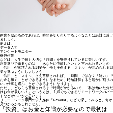
副業を始めるのであれば、
時間を切り売りするようなことは絶対に避け
ましょう。
例えば、
データ入力
アンケートモニター
梱包作業
などは、
人生で最も大切な「時間」を安売りしている
に等しいです。
副業選びで重要なのは、「あなたに依頼したい」と言われれるだけの
「信用」が蓄積される副業か、他を圧倒する「スキル」が高められる副
業を選ぶようにしましょう。
「信用」と「スキル」さえ蓄積されれば、「時間」ではなく「能力」で
お金を稼ぐことができるようになるため、時給計算すると遥かに割りの
いい仕事を選ぶことができるようになります。
ただし、どちらも蓄積されるまで時間がかかるので、
「私は働いた分だ
けお金が欲しい！」
という方は、主婦でもできるリモートワークのパー
トなどがいいかと思います。
リモートワーク専門の求人媒体「
Reworkr
」などで探してみると、何か
見つかるかもしれません。
「投資」はお金と知識が必要なので最初は