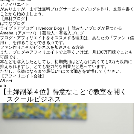
アフィリエイト
がありますが、まずは無料ブログサービスでブログを作り、文章を書く
ことから始めましょう。
【無料ブログ】
はてなブログ
ライブドアブログ（livedoor Blog）｜ 読みたいブログが見つかる
Ameba（アメーバ） | 芸能人・有名人ブログ
ブログ・アフィリエイトをオススメする理由は、
あなたの「ファン（信
用）」を作ることができる点です。
ファン作りこそがビジネスを加速させる方法
また、ブログやアフィリエイトで上手くいけば、月100万円稼ぐことも
可能です。
本などを購入したとしても、初期費用はどんなに高くても3万円以内に
抑えられますし、
とても魅力的な副業だと思っています。
ただし、収益になるまで最低1年はタダ働きを覚悟してください。
【アフィリエイト会社】
A8.net
afb
【主婦副業４位】得意なことで教室を開く
「スクールビジネス」