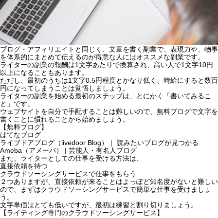
ブログ・アフィリエイトと同じく、文章を書く副業で、表現力や、物事
を体系的にまとめて伝えるのが得意な人にはオススメな副業です。
ライターの副業の報酬は1文字あたりで換算され、高い人で1文字10円
以上になることもあります。
ただし、最初のうちは1文字0.5円程度とかなり低く、時給にすると数百
円になってしまうことは覚悟しましょう。
ライターの副業を始める最初のステップは、とにかく「書いてみるこ
と」です。
ウェブサイトを自分で手配することは難しいので、無料ブログで文字を
書くことに慣れることから始めましょう。
【無料ブログ】
はてなブログ
ライブドアブログ（livedoor Blog）｜ 読みたいブログが見つかる
Ameba（アメーバ） | 芸能人・有名人ブログ
また、ライターとしての仕事を受ける方法は、
直接依頼を待つ
クラウドソーシングサービスで仕事をもらう
２つありますが、直接依頼が来ることはよっぽど知名度がないと難しい
ので、まずはクラウドソーシングサービスで簡単な仕事を受けましょ
う。
文字単価はとても低いですが、最初は練習と割り切りましょう。
【ライティング専門のクラウドソーシングサービス】