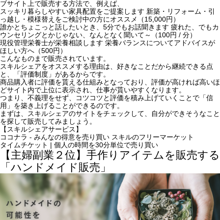
ブサイト上で販売する方法
で、例えば、
スッキリ暮らしやすい家具配置をご提案します 新築・リフォーム・引
っ越し・模様替えをご検討中の方にオススメ（15,000円）
誰かとちょこっと話したいとき、5分でもお話聞きます 疲れた、でもカ
ウンセリングとかじゃない、なんとなく聞いて～（100円 / 分）
現役管理栄養士が栄養相談します 栄養バランスについてアドバイスが
ほしい方へ（500円）
こんなものまで販売されています。
スキルシェアをオススメする理由は、好きなことだから継続できる点
と、
「評価制度」があるから
です。
商品購入者に評価を貰える仕組みとなっており、
評価が高ければ高いほ
どサイト内で上位に表示され、仕事が貰いやすくなります。
つまり、不義理をせず、コツコツと評価を積み上げていくことで「信
用」を築き上げることができるのです。
まずは、スキルシェアのサイトをチェックして、自分ができそうなこと
を探して販売してみましょう。
【スキルシェアサービス】
ココナラ - みんなの得意を売り買い スキルのフリーマーケット
タイムチケット | 個人の時間を30分単位で売り買い
【主婦副業２位】手作りアイテムを販売する
「ハンドメイド販売」