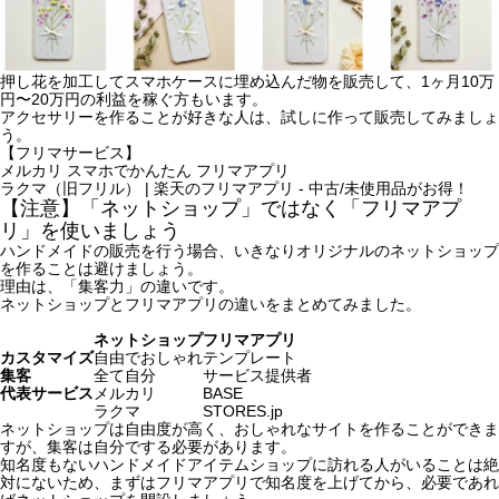
押し花を加工してスマホケースに埋め込んだ物を販売して、
1ヶ月10万
円〜20万円の利益を稼ぐ方もいます。
アクセサリーを作ることが好きな人は、試しに作って販売してみましょ
う。
【フリマサービス】
メルカリ スマホでかんたん フリマアプリ
ラクマ（旧フリル） | 楽天のフリマアプリ - 中古/未使用品がお得！
【注意】「ネットショップ」ではなく「フリマアプ
リ」を使いましょう
ハンドメイドの販売を行う場合、
いきなりオリジナルのネットショップ
を作ることは避けましょう。
理由は、
「集客力」の違い
です。
ネットショップとフリマアプリの違いをまとめてみました。
ネットショップ
フリマアプリ
カスタマイズ
自由でおしゃれ
テンプレート
集客
全て自分
サービス提供者
代表サービス
メルカリ
BASE
ラクマ
STORES.jp
ネットショップは自由度が高く、おしゃれなサイトを作ることができま
すが、
集客は自分でする必要があります。
知名度もないハンドメイドアイテムショップに訪れる人がいることは絶
対にないため、まずはフリマアプリで知名度を上げてから、必要であれ