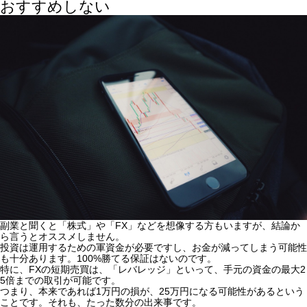
おすすめしない
副業と聞くと「株式」や「FX」などを想像する方もいますが、
結論か
ら言うとオススメしません。
投資は運用するための軍資金が必要ですし、お金が減ってしまう可能性
も十分あります。100%勝てる保証はないのです。
特に、FXの短期売買は、
「レバレッジ」といって、手元の資金の最大2
5倍までの取引が可能です。
つまり、本来であれば1万円の損が、25万円になる可能性があるという
ことです。それも、たった数分の出来事です。