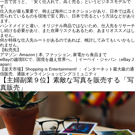
一言で言うと、「安く仕入れて、高く売る」というビジネスモデルで
す。
仕入先が最も重要で、例えば海外にコネクションがあり、日本では高く
売られているものを現地で安く買い、日本で売るという方法などがあり
ます。
ハンドメイドと違い、オリジナル商品ではないため、仕入先をリサーチ
し続ける必要があり、また在庫リスクもあるため、あまりオススメはし
ません。
何か特殊な仕入先ルートがあるのであれば、検討してみてもいいかもし
れません。
【転売先】
アマゾン: Amazon | 本, ファッション, 家電から食品まで
eBayの越境ECで、国境を越え世界へ。｜イーベイ・ジャパン（eBay J
apan）
【楽天市場】Shopping is Entertainment! ： インターネット最大級の通
信販売、通販オンラインショッピングコミュニティ
【主婦副業９位】素敵な写真を販売する「写
真販売」