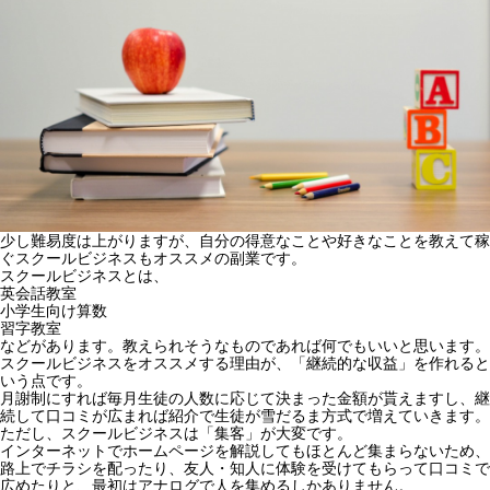
少し難易度は上がりますが、
自分の得意なことや好きなことを教えて稼
ぐスクールビジネスもオススメの副業です。
スクールビジネスとは、
英会話教室
小学生向け算数
習字教室
などがあります。教えられそうなものであれば何でもいいと思います。
スクールビジネスをオススメする理由が、
「継続的な収益」を作れる
と
いう点です。
月謝制にすれば毎月生徒の人数に応じて決まった金額が貰えますし、継
続して口コミが広まれば紹介で生徒が雪だるま方式で増えていきます。
ただし、スクールビジネスは「集客」が大変です。
インターネットでホームページを解説してもほとんど集まらないため、
路上でチラシを配ったり、友人・知人に体験を受けてもらって口コミで
広めたりと、最初はアナログで人を集めるしかありません。